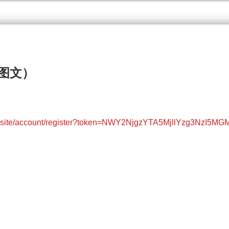
图文）
ts.site/account/register?token=NWY2NjgzYTA5MjllYzg3NzI5M