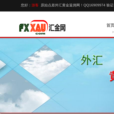
您好：
游客
原始点差外汇黄金返佣网！QQ16909974 验
首页